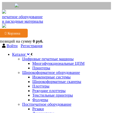
печатное оборудование
и расходные материалы
Корзина
 позиций
на сумму
0 руб.
Войти
Регистрация
Каталог
Цифровые печатные машины
Многофункциональные ЦПМ
Принтеры
Широкоформатное оборудование
Инженерные системы
Широкоформатные сканеры
Плоттеры
Режущие плоттеры
Текстильные принтеры
Фолдеры
Постпечатное оборудование
Резаки