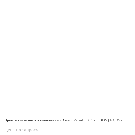
Принтер лазерный полноцветный Xerox VersaLink C7000DN (A3, 35 стр/мин, 1200x2400 dpi, дуплекс, USB, Ethernet)
Цена по запросу