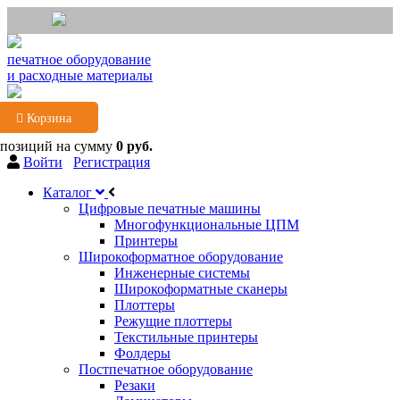
печатное оборудование
и расходные материалы
Корзина
 позиций
на сумму
0 руб.
Войти
Регистрация
Каталог
Цифровые печатные машины
Многофункциональные ЦПМ
Принтеры
Широкоформатное оборудование
Инженерные системы
Широкоформатные сканеры
Плоттеры
Режущие плоттеры
Текстильные принтеры
Фолдеры
Постпечатное оборудование
Резаки