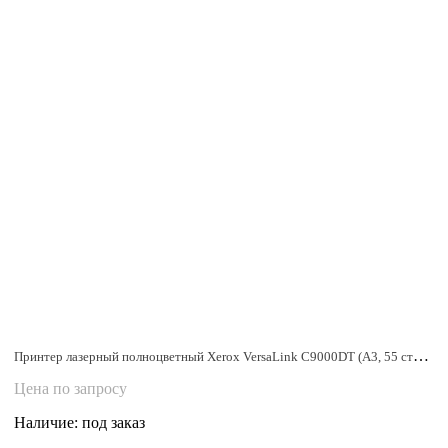
Принтер лазерный полноцветный Xerox VersaLink C9000DT (A3, 55 стр/мин, 1200x2400 dpi, дуплекс, USB, Ethernet)
Цена по запросу
Наличие:
под заказ