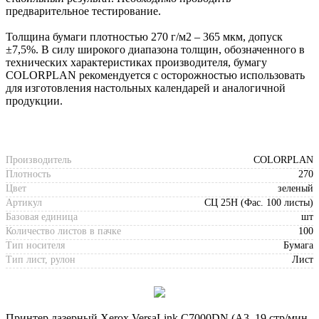
предварительное тестирование.
Толщина бумаги плотностью 270 г/м2 – 365 мкм, допуск
±7,5%. В силу широкого диапазона толщин, обозначенного в
технических характеристиках производителя, бумагу
COLORPLAN рекомендуется с осторожностью использовать
для изготовления настольных календарей и аналогичной
продукции.
Производитель
COLORPLAN
Плотность
270
Цвет
зеленый
Артикул
СЦ 25Н (Фас. 100 листы)
Базовая единица
шт
Количество листов в пачке
100
Тип носителя
Бумага
Тип лист, рулон
Лист
Принтер лазерный Xerox VersaLink C7000DN (А3, 19 стр/мин.,