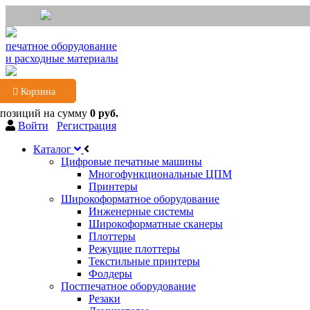
печатное оборудование
и расходные материалы
Корзина
 позиций
на сумму
0 руб.
Войти
Регистрация
Каталог
Цифровые печатные машины
Многофункциональные ЦПМ
Принтеры
Широкоформатное оборудование
Инженерные системы
Широкоформатные сканеры
Плоттеры
Режущие плоттеры
Текстильные принтеры
Фолдеры
Постпечатное оборудование
Резаки