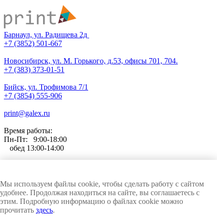
Барнаул, ул. Радищева 2д
+7 (3852) 501-667
Новосибирск, ул. М. Горького, д.53, офисы 701, 704.
+7 (383) 373-01-51
Бийск, ул. Трофимова 7/1
+7 (3854) 555-906
print@galex.ru
Время работы:
Пн-Пт: 9:00-18:00
обед 13:00-14:00
Любое использование материалов сайта только с письменного
Мы используем файлы cookie, чтобы сделать работу с сайтом
согласия компании ГАЛЭКС
удобнее. Продолжая находиться на сайте, вы соглашаетесь с
© ГАЛЭКС, 1999-2026. Все права защищены и охраняются законом
этим. Подробную информацию о файлах cookie можно
прочитать
здесь
.