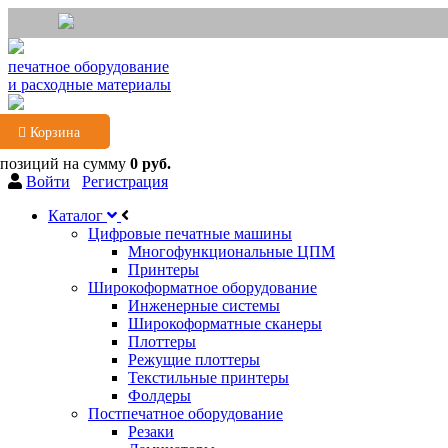
печатное оборудование
и расходные материалы
Корзина
 позиций
на сумму
0 руб.
Войти
Регистрация
Каталог
Цифровые печатные машины
Многофункциональные ЦПМ
Принтеры
Широкоформатное оборудование
Инженерные системы
Широкоформатные сканеры
Плоттеры
Режущие плоттеры
Текстильные принтеры
Фолдеры
Постпечатное оборудование
Резаки