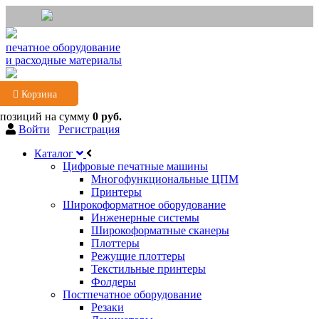
печатное оборудование
и расходные материалы
Корзина
 позиций
на сумму
0 руб.
Войти
Регистрация
Каталог
Цифровые печатные машины
Многофункциональные ЦПМ
Принтеры
Широкоформатное оборудование
Инженерные системы
Широкоформатные сканеры
Плоттеры
Режущие плоттеры
Текстильные принтеры
Фолдеры
Постпечатное оборудование
Резаки