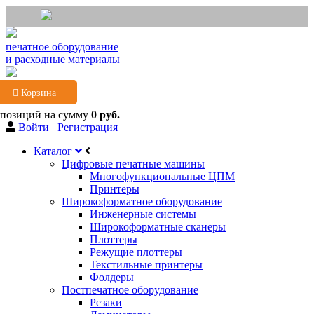
печатное оборудование
и расходные материалы
Корзина
 позиций
на сумму
0 руб.
Войти
Регистрация
Каталог
Цифровые печатные машины
Многофункциональные ЦПМ
Принтеры
Широкоформатное оборудование
Инженерные системы
Широкоформатные сканеры
Плоттеры
Режущие плоттеры
Текстильные принтеры
Фолдеры
Постпечатное оборудование
Резаки