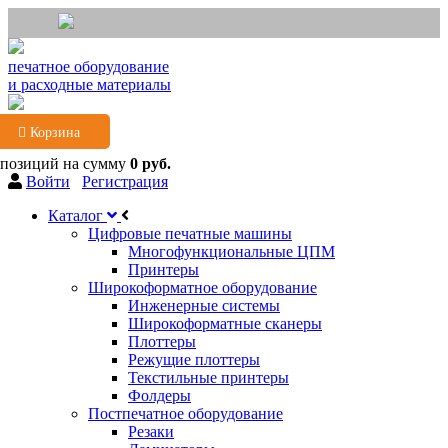
печатное оборудование
и расходные материалы
Корзина
 позиций
на сумму
0 руб.
Войти
Регистрация
Каталог
Цифровые печатные машины
Многофункциональные ЦПМ
Принтеры
Широкоформатное оборудование
Инженерные системы
Широкоформатные сканеры
Плоттеры
Режущие плоттеры
Текстильные принтеры
Фолдеры
Постпечатное оборудование
Резаки