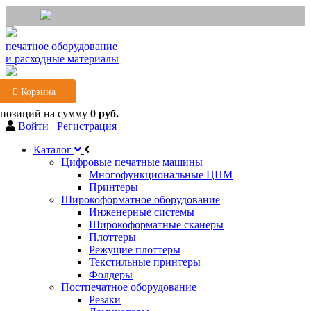
печатное оборудование
и расходные материалы
Корзина
 позиций
на сумму
0 руб.
Войти
Регистрация
Каталог
Цифровые печатные машины
Многофункциональные ЦПМ
Принтеры
Широкоформатное оборудование
Инженерные системы
Широкоформатные сканеры
Плоттеры
Режущие плоттеры
Текстильные принтеры
Фолдеры
Постпечатное оборудование
Резаки