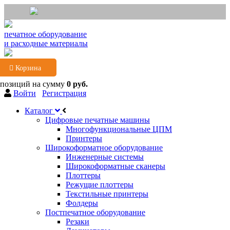
печатное оборудование
и расходные материалы
Корзина
 позиций
на сумму
0 руб.
Войти
Регистрация
Каталог
Цифровые печатные машины
Многофункциональные ЦПМ
Принтеры
Широкоформатное оборудование
Инженерные системы
Широкоформатные сканеры
Плоттеры
Режущие плоттеры
Текстильные принтеры
Фолдеры
Постпечатное оборудование
Резаки