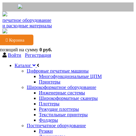
печатное оборудование
и расходные материалы
Корзина
 позиций
на сумму
0 руб.
Войти
Регистрация
Каталог
Цифровые печатные машины
Многофункциональные ЦПМ
Принтеры
Широкоформатное оборудование
Инженерные системы
Широкоформатные сканеры
Плоттеры
Режущие плоттеры
Текстильные принтеры
Фолдеры
Постпечатное оборудование
Резаки