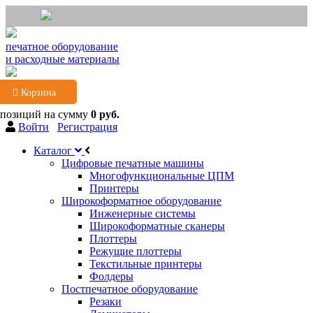
печатное оборудование
и расходные материалы
Корзина
 позиций
на сумму
0 руб.
Войти
Регистрация
Каталог
Цифровые печатные машины
Многофункциональные ЦПМ
Принтеры
Широкоформатное оборудование
Инженерные системы
Широкоформатные сканеры
Плоттеры
Режущие плоттеры
Текстильные принтеры
Фолдеры
Постпечатное оборудование
Резаки