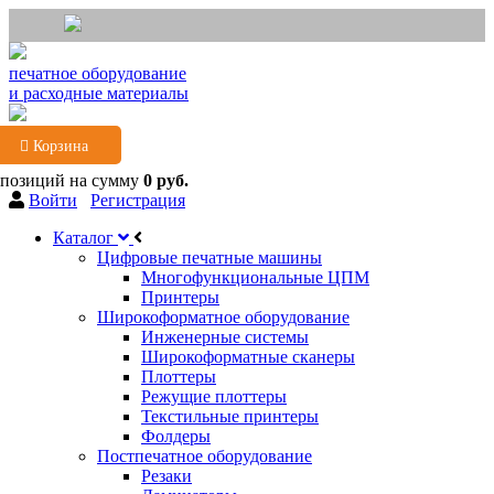
печатное оборудование
и расходные материалы
Корзина
 позиций
на сумму
0 руб.
Войти
Регистрация
Каталог
Цифровые печатные машины
Многофункциональные ЦПМ
Принтеры
Широкоформатное оборудование
Инженерные системы
Широкоформатные сканеры
Плоттеры
Режущие плоттеры
Текстильные принтеры
Фолдеры
Постпечатное оборудование
Резаки