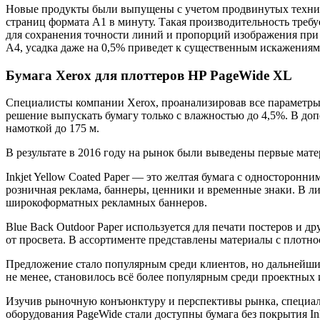
Новые продукты были выпущены с учетом продвинутых техниче
страниц формата A1 в минуту. Такая производительность требу
для сохранения точности линий и пропорций изображения при 
А4, усадка даже на 0,5% приведет к существенным искажениям
Бумага Xerox для плоттеров HP PageWide XL
Специалисты компании Xerox, проанализировав все параметры,
решение выпускать бумагу только с влажностью до 4,5%. В до
намоткой до 175 м.
В результате в 2016 году на рынок были выведены первые матер
Inkjet Yellow Coated Paper — это желтая бумага с односторон
розничная реклама, баннеры, ценники и временные знаки. В лин
широкоформатных рекламных баннеров.
Blue Back Outdoor Paper используется для печати постеров и 
от просвета. В ассортименте представлены материалы с плотнос
Предложение стало популярным среди клиентов, но дальнейший
не менее, становилось всё более популярным среди проектных
Изучив рыночную конъюнктуру и перспективы рынка, специали
оборудования PageWide стали доступны бумага без покрытия In