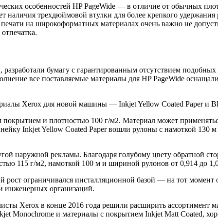
ских особенностей HP PageWide — в отличие от обычных плотт
ет наличия трехдюймовой втулки для более крепкого удержания 
печати на широкоформатных материалах очень важно не допустит
 отпечатка.
 разработали бумагу с гарантированным отсутствием подобных 
полнение все поставляемые материалы для HP PageWide оснащал
иалы Xerox для новой машины — Inkjet Yellow Coated Paper и Blu
ним покрытием и плотностью 100 г/м2. Материал может применять
ейку Inkjet Yellow Coated Paper вошли рулоны с намоткой 130 м
другой наружной рекламы. Благодаря голубому цвету обратной с
тью 115 г/м2, намоткой 100 м и шириной рулонов от 0,914 до 1,0
 рост ограничивался инсталляционной базой — на тот момент о
 и инженерных организаций.
сты Xerox в конце 2016 года решили расширить ассортимент ма
kjet Monochrome и материалы с покрытием Inkjet Matt Coated, х