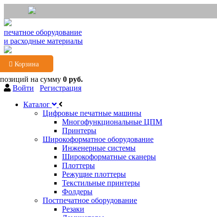
печатное оборудование
и расходные материалы
Корзина
 позиций
на сумму
0 руб.
Войти
Регистрация
Каталог
Цифровые печатные машины
Многофункциональные ЦПМ
Принтеры
Широкоформатное оборудование
Инженерные системы
Широкоформатные сканеры
Плоттеры
Режущие плоттеры
Текстильные принтеры
Фолдеры
Постпечатное оборудование
Резаки