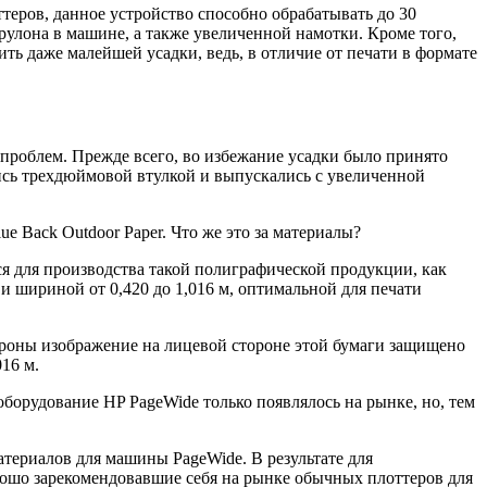
еров, данное устройство способно обрабатывать до 30
рулона в машине, а также увеличенной намотки. Кроме того,
ь даже малейшей усадки, ведь, в отличие от печати в формате
проблем. Прежде всего, во избежание усадки было принято
ись трехдюймовой втулкой и выпускались с увеличенной
e Back Outdoor Paper. Что же это за материалы?
ся для производства такой полиграфической продукции, как
 и шириной от 0,420 до 1,016 м, оптимальной для печати
тороны изображение на лицевой стороне этой бумаги защищено
16 м.
борудование HP PageWide только появлялось на рынке, но, тем
териалов для машины PageWide. В результате для
орошо зарекомендовавшие себя на рынке обычных плоттеров для