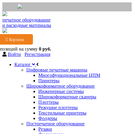
печатное оборудование
и расходные материалы
Корзина
 позиций
на сумму
0 руб.
Войти
Регистрация
Каталог
Цифровые печатные машины
Многофункциональные ЦПМ
Принтеры
Широкоформатное оборудование
Инженерные системы
Широкоформатные сканеры
Плоттеры
Режущие плоттеры
Текстильные принтеры
Фолдеры
Постпечатное оборудование
Резаки