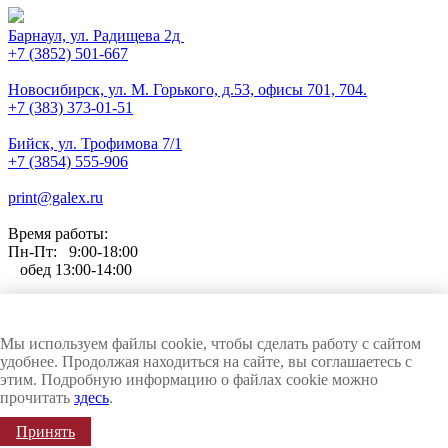
Барнаул, ул. Радищева 2д
+7 (3852) 501-667
Новосибирск, ул. М. Горького, д.53, офисы 701, 704.
+7 (383) 373-01-51
Бийск, ул. Трофимова 7/1
+7 (3854) 555-906
print@galex.ru
Время работы:
Пн-Пт: 9:00-18:00
обед 13:00-14:00
Любое использование материалов сайта только с письменного
Мы используем файлы cookie, чтобы сделать работу с сайтом
согласия компании ГАЛЭКС
удобнее. Продолжая находиться на сайте, вы соглашаетесь с
© ГАЛЭКС, 1999-2026. Все права защищены и охраняются законом
этим. Подробную информацию о файлах cookie можно
прочитать
здесь
.
Войти
Регистрация
Корзина
0 позиций
Принять