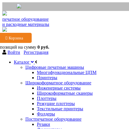
печатное оборудование
и расходные материалы
Корзина
 позиций
на сумму
0 руб.
Войти
Регистрация
Каталог
Цифровые печатные машины
Многофункциональные ЦПМ
Принтеры
Широкоформатное оборудование
Инженерные системы
Широкоформатные сканеры
Плоттеры
Режущие плоттеры
Текстильные принтеры
Фолдеры
Постпечатное оборудование
Резаки