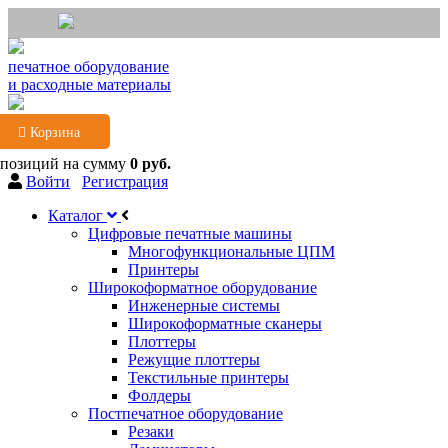
печатное оборудование
и расходные материалы
Корзина
 позиций
на сумму
0 руб.
Войти
Регистрация
Каталог
Цифровые печатные машины
Многофункциональные ЦПМ
Принтеры
Широкоформатное оборудование
Инженерные системы
Широкоформатные сканеры
Плоттеры
Режущие плоттеры
Текстильные принтеры
Фолдеры
Постпечатное оборудование
Резаки