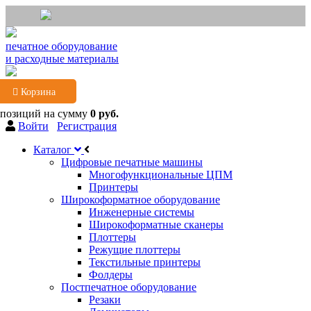
печатное оборудование
и расходные материалы
Корзина
 позиций
на сумму
0 руб.
Войти
Регистрация
Каталог
Цифровые печатные машины
Многофункциональные ЦПМ
Принтеры
Широкоформатное оборудование
Инженерные системы
Широкоформатные сканеры
Плоттеры
Режущие плоттеры
Текстильные принтеры
Фолдеры
Постпечатное оборудование
Резаки