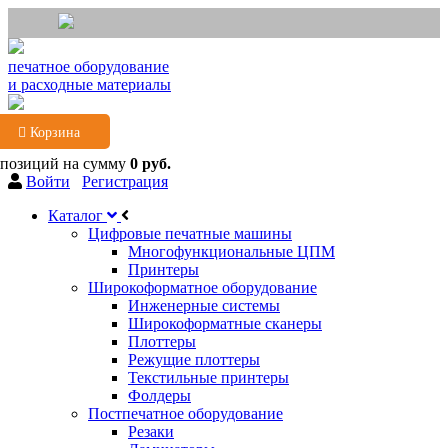
печатное оборудование
и расходные материалы
Корзина
 позиций
на сумму
0 руб.
Войти
Регистрация
Каталог
Цифровые печатные машины
Многофункциональные ЦПМ
Принтеры
Широкоформатное оборудование
Инженерные системы
Широкоформатные сканеры
Плоттеры
Режущие плоттеры
Текстильные принтеры
Фолдеры
Постпечатное оборудование
Резаки