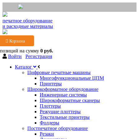
печатное оборудование
и расходные материалы
Корзина
 позиций
на сумму
0 руб.
Войти
Регистрация
Каталог
Цифровые печатные машины
Многофункциональные ЦПМ
Принтеры
Широкоформатное оборудование
Инженерные системы
Широкоформатные сканеры
Плоттеры
Режущие плоттеры
Текстильные принтеры
Фолдеры
Постпечатное оборудование
Резаки