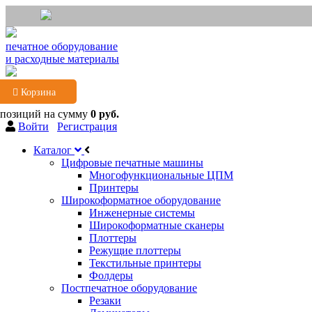
печатное оборудование
и расходные материалы
Корзина
 позиций
на сумму
0 руб.
Войти
Регистрация
Каталог
Цифровые печатные машины
Многофункциональные ЦПМ
Принтеры
Широкоформатное оборудование
Инженерные системы
Широкоформатные сканеры
Плоттеры
Режущие плоттеры
Текстильные принтеры
Фолдеры
Постпечатное оборудование
Резаки