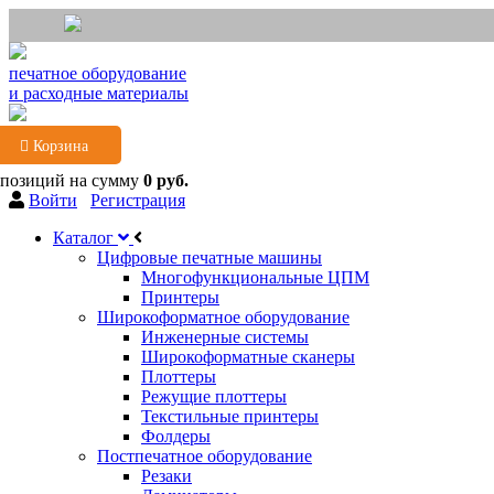
печатное оборудование
и расходные материалы
Корзина
 позиций
на сумму
0 руб.
Войти
Регистрация
Каталог
Цифровые печатные машины
Многофункциональные ЦПМ
Принтеры
Широкоформатное оборудование
Инженерные системы
Широкоформатные сканеры
Плоттеры
Режущие плоттеры
Текстильные принтеры
Фолдеры
Постпечатное оборудование
Резаки