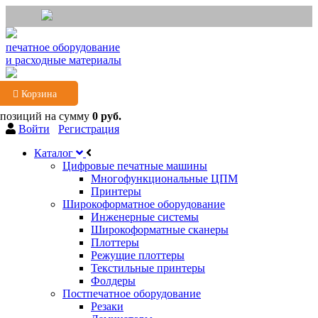
печатное оборудование
и расходные материалы
Корзина
 позиций
на сумму
0 руб.
Войти
Регистрация
Каталог
Цифровые печатные машины
Многофункциональные ЦПМ
Принтеры
Широкоформатное оборудование
Инженерные системы
Широкоформатные сканеры
Плоттеры
Режущие плоттеры
Текстильные принтеры
Фолдеры
Постпечатное оборудование
Резаки