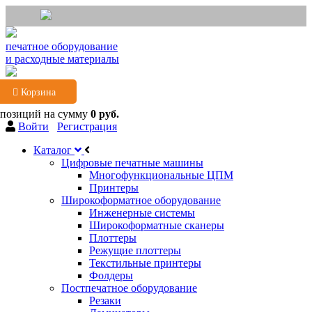
печатное оборудование
и расходные материалы
Корзина
 позиций
на сумму
0 руб.
Войти
Регистрация
Каталог
Цифровые печатные машины
Многофункциональные ЦПМ
Принтеры
Широкоформатное оборудование
Инженерные системы
Широкоформатные сканеры
Плоттеры
Режущие плоттеры
Текстильные принтеры
Фолдеры
Постпечатное оборудование
Резаки