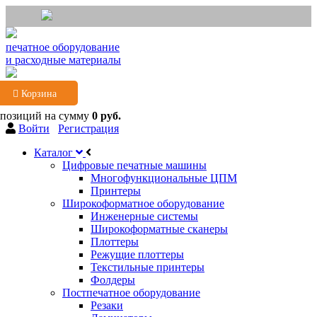
печатное оборудование
и расходные материалы
Корзина
 позиций
на сумму
0 руб.
Войти
Регистрация
Каталог
Цифровые печатные машины
Многофункциональные ЦПМ
Принтеры
Широкоформатное оборудование
Инженерные системы
Широкоформатные сканеры
Плоттеры
Режущие плоттеры
Текстильные принтеры
Фолдеры
Постпечатное оборудование
Резаки