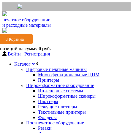
печатное оборудование
и расходные материалы
Корзина
 позиций
на сумму
0 руб.
Войти
Регистрация
Каталог
Цифровые печатные машины
Многофункциональные ЦПМ
Принтеры
Широкоформатное оборудование
Инженерные системы
Широкоформатные сканеры
Плоттеры
Режущие плоттеры
Текстильные принтеры
Фолдеры
Постпечатное оборудование
Резаки