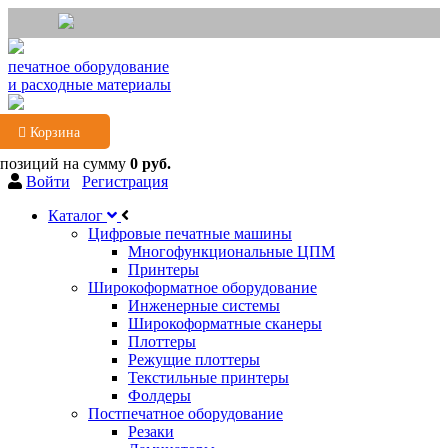
печатное оборудование
и расходные материалы
Корзина
 позиций
на сумму
0 руб.
Войти
Регистрация
Каталог
Цифровые печатные машины
Многофункциональные ЦПМ
Принтеры
Широкоформатное оборудование
Инженерные системы
Широкоформатные сканеры
Плоттеры
Режущие плоттеры
Текстильные принтеры
Фолдеры
Постпечатное оборудование
Резаки