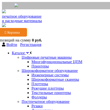
печатное оборудование
и расходные материалы
Корзина
 позиций
на сумму
0 руб.
Войти
Регистрация
Каталог
Цифровые печатные машины
Многофункциональные ЦПМ
Принтеры
Широкоформатное оборудование
Инженерные системы
Широкоформатные сканеры
Плоттеры
Режущие плоттеры
Текстильные принтеры
Фолдеры
Постпечатное оборудование
Резаки