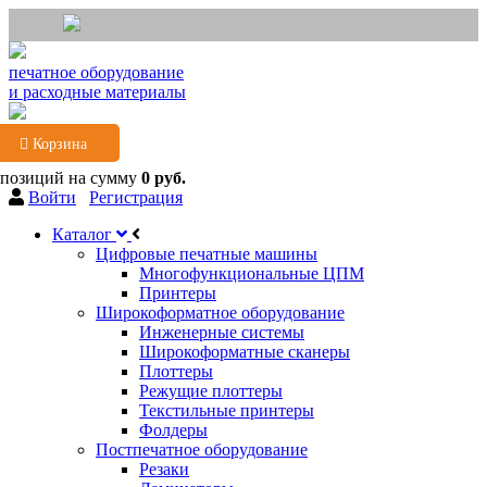
печатное оборудование
и расходные материалы
Корзина
 позиций
на сумму
0 руб.
Войти
Регистрация
Каталог
Цифровые печатные машины
Многофункциональные ЦПМ
Принтеры
Широкоформатное оборудование
Инженерные системы
Широкоформатные сканеры
Плоттеры
Режущие плоттеры
Текстильные принтеры
Фолдеры
Постпечатное оборудование
Резаки