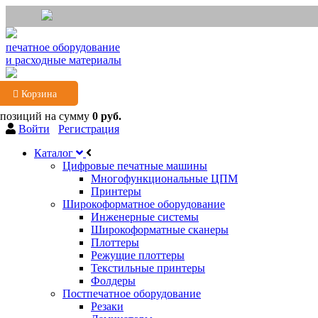
печатное оборудование
и расходные материалы
Корзина
 позиций
на сумму
0 руб.
Войти
Регистрация
Каталог
Цифровые печатные машины
Многофункциональные ЦПМ
Принтеры
Широкоформатное оборудование
Инженерные системы
Широкоформатные сканеры
Плоттеры
Режущие плоттеры
Текстильные принтеры
Фолдеры
Постпечатное оборудование
Резаки