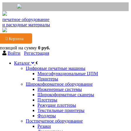
печатное оборудование
и расходные материалы
Корзина
 позиций
на сумму
0 руб.
Войти
Регистрация
Каталог
Цифровые печатные машины
Многофункциональные ЦПМ
Принтеры
Широкоформатное оборудование
Инженерные системы
Широкоформатные сканеры
Плоттеры
Режущие плоттеры
Текстильные принтеры
Фолдеры
Постпечатное оборудование
Резаки