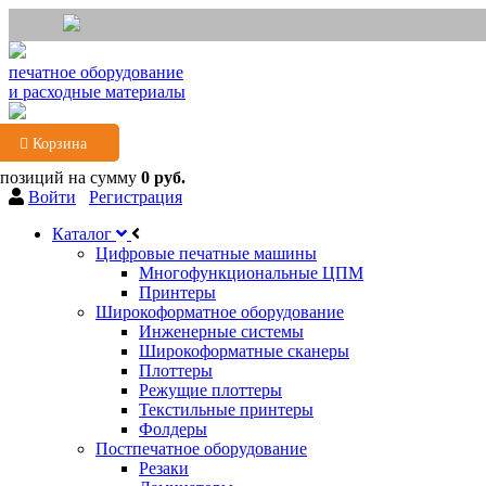
печатное оборудование
и расходные материалы
Корзина
 позиций
на сумму
0 руб.
Войти
Регистрация
Каталог
Цифровые печатные машины
Многофункциональные ЦПМ
Принтеры
Широкоформатное оборудование
Инженерные системы
Широкоформатные сканеры
Плоттеры
Режущие плоттеры
Текстильные принтеры
Фолдеры
Постпечатное оборудование
Резаки