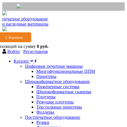
печатное оборудование
и расходные материалы
Корзина
 позиций
на сумму
0 руб.
Войти
Регистрация
Каталог
Цифровые печатные машины
Многофункциональные ЦПМ
Принтеры
Широкоформатное оборудование
Инженерные системы
Широкоформатные сканеры
Плоттеры
Режущие плоттеры
Текстильные принтеры
Фолдеры
Постпечатное оборудование
Резаки