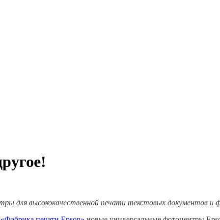
ругое!
тры для высококачественной печати текстовых документов и 
 «Фабрика печати Epson»
новые универсальные фотоцентры Epson