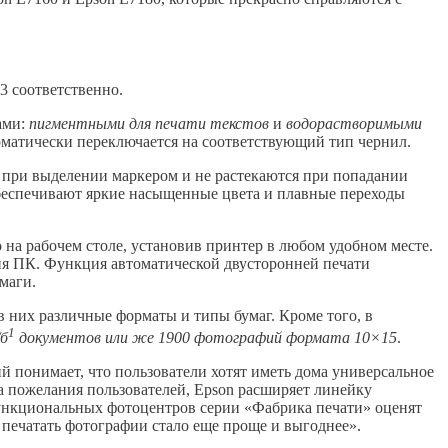
3 соответственно.
ами:
пигментными для печати текстов
и
водорастворимыми
оматически переключается на соответствующий тип чернил.
 при выделении маркером и не растекаются при попадании
обеспечивают яркие насыщенные цвета и плавные переходы
 на рабочем столе, установив принтер в любом удобном месте.
ния ПК. Функция автоматической двусторонней печати
маги.
 них различные форматы и типы бумаг. Кроме того, в
1
/б
документов или же 1900 фотографий формата 10×15
.
ий понимает, что пользователи хотят иметь дома универсальное
на пожелания пользователей, Epson расширяет линейку
функциональных фотоцентров серии «Фабрика печати» оценят
 печатать фотографии стало еще проще и выгоднее».