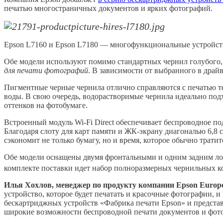
печатью многостраничных документов и ярких фотографий.
Epson L7160 и Epson L7180 — многофункциональные устройств
Обе модели используют помимо стандартных чернил голубого, 
для печати фотографий
. В зависимости от выбранного в драй
Пигментные черные чернила отлично справляются с печатью т
воды. В свою очередь, водорастворимые чернила идеально по
оттенков на фотобумаге.
Встроенный модуль Wi-Fi Direct обеспечивает беспроводное по
Благодаря слоту для карт памяти и ЖК-экрану диагональю 6,8
сэкономит не только бумагу, но и время, которое обычно трати
Обе модели оснащены двумя фронтальными и одним задним лотк
комплекте поставки идет набор полноразмерных чернильных ко
Илья Хохлов, менеджер по продукту компании Epson Europe
устройство, которое будет печатать и красочные фотографии, 
бескартриджных устройств «Фабрика печати Epson» и предста
широкие возможности беспроводной печати документов и фотог