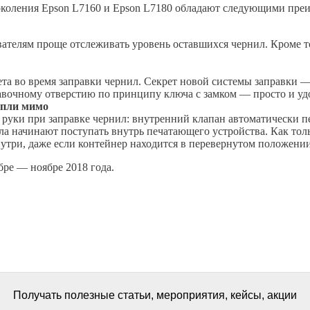
поколения Epson L7160 и Epson L7180 обладают следующими пре
телям проще отслеживать уровень оставшихся чернил. Кроме то
та во время заправки чернил. Секрет новой системы заправки 
авочному отверстию по принципу ключа с замком — просто и уд
апли мимо
 руки при заправке чернил: внутренний клапан автоматически п
ила начинают поступать внутрь печатающего устройства. Как то
нутри, даже если контейнер находится в перевернутом положении
бре — ноябре 2018 года.
Получать полезные статьи, мероприятия, кейсы, акции