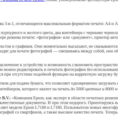
а 3-в-1, отличающиеся максимальным форматом печати: А4 и А
пурпурного и желтого цвета, два контейнера с черными чернил
вере режима печати: «фотография» или «документ», принтер авт
екстов и графиков. Они моментально высыхают, не смазываются
дходят для печати фотографий — смешиваясь между собой, они 
дключение к устройству и возможность сэкономить пространство
 см можно редактировать и печатать фотографии без использова
тся при отсутствии подобной функции на корректную загрузку бу
ом для подачи бумаги, что позволяет одновременно загружать в
нтейнеров, которого хватит на печать
до 5000 цветных и 8000 ч
 B.V.
: «Компания Epson, как эксперт в области печатных решен
и качественные документы. И при этом недорого. Ориентируясь 
вляет модели Epson L7160 и L7180. Пользователи новых много
рафий со смартфонов, а также высокое качество печати. Теперь