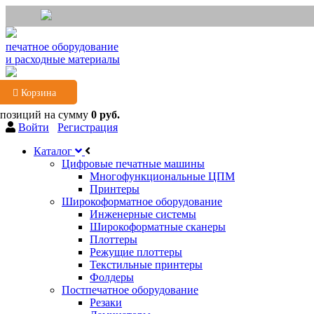
печатное оборудование
и расходные материалы
Корзина
 позиций
на сумму
0 руб.
Войти
Регистрация
Каталог
Цифровые печатные машины
Многофункциональные ЦПМ
Принтеры
Широкоформатное оборудование
Инженерные системы
Широкоформатные сканеры
Плоттеры
Режущие плоттеры
Текстильные принтеры
Фолдеры
Постпечатное оборудование
Резаки