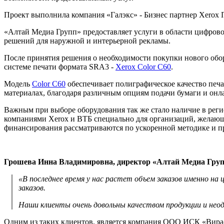
Проект выполнила компания «Галэкс» - Бизнес партнер Xerox 
«Алтай Медиа Групп» предоставляет услуги в области цифрово
решений для наружной и интерьерной рекламы.
После принятия решения о необходимости покупки нового обор
системе печати формата SRА3 -
Xerox Color С60
.
Модель
Color С60
обеспечивает полиграфическое качество печ
материалах, благодаря различным опциям подачи бумаги и он
Важным при выборе оборудования так же стало наличие в реги
компаниями Xerox и ВТБ специально для организаций, желающ
финансирования рассматриваются по ускоренной методике и пр
Грошева Инна Владимировна, директор «Алтай Медиа Груп
«В последнее время у нас растет объем заказов именно н
заказов.
Наши клиенты очень довольны качеством продукции и нео
Одним из таких клиентов, является компания ООО ИСК «Вира