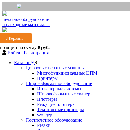
печатное оборудование
и расходные материалы
Корзина
 позиций
на сумму
0 руб.
Войти
Регистрация
Каталог
Цифровые печатные машины
Многофункциональные ЦПМ
Принтеры
Широкоформатное оборудование
Инженерные системы
Широкоформатные сканеры
Плоттеры
Режущие плоттеры
Текстильные принтеры
Фолдеры
Постпечатное оборудование
Резаки