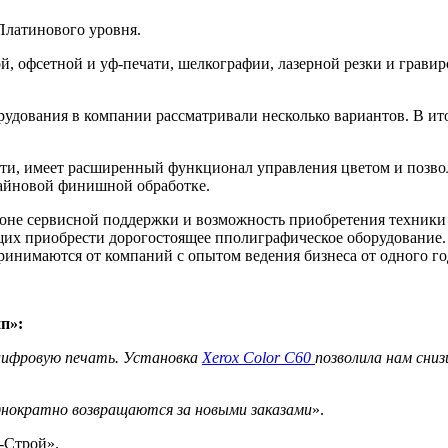
Платинового уровня.
й, офсетной и уф-печати, шелкографии, лазерной резки и грави
удования в компании рассматривали несколько вариантов. В ит
ати, имеет расширенный функционал управления цветом и позво
лайновой финишной обработке.
оне сервисной поддержки и возможность приобретения техники 
их приобрести дорогостоящее пполиграфическое оборудование.
инимаются от компаний с опытом ведения бизнеса от одного го
п»:
а цифровую печать. Установка
Xerox
Color С60
позволила нам сни
днократно возвращаются за новыми заказами
».
-Строй».